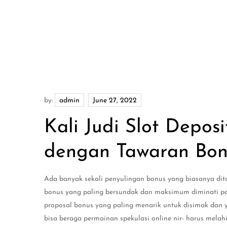
Skip
to
content
by:
admin
Kali Judi Slot Depos
dengan Tawaran Bon
Ada banyak sekali penyulingan bonus yang biasanya dita
bonus yang paling bersundak dan maksimum diminati pada
proposal bonus yang paling menarik untuk disimak dan
bisa beraga permainan spekulasi online nir- harus mela