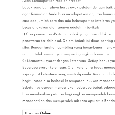
Akan Mendapatkan Hadiah Freebet
babak yang buntutnya harus awak pelajari dengan baik
agar Kemudian Anda bisa mendapatkan anjuran bonus m
cara ada jumlah cara dan ada beberapa tips intoleran y
becus dilakukan diantaranya adalah lir berikut:
1) Cari penawaran -Pertama babak yang harus dilakuka
penawaran terlebih asal. Dalam babak ini dinas penting
situs Bandar taruhan gambling yang benar-benar menawa
namun tidak semuanya memperdagangkan bonus itu.
2) Memantau syarat dengan ketentuan -Setiap bonus yang
Beberapa syarat ketentuan. Oleh karena itu tugas meme
saja syarat ketentuan yang mesti dipenuhi. Andai and
begitu Anda bisa berhasil kesempatan lakukan mendapat
Sebetulnya dengan mengerjakan beberapa babak sebagaim
bisa memberikan putaran bagi engkau memperoleh beser
mendapatkan dan memperoleh aib satu opsi situs Banda
Games Online