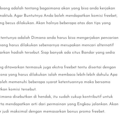
 doang adalah tentang bagaimana akan yang bisa anda kerjakan
aktub. Agar Buntutnya Anda boleh mendapatkan komisi freebet,
ang becus dilakukan. Akan halnya beberapa atas dan tips yang
n tentunya adalah Dimana anda harus bisa mengerjakan pencarian
 nang harus dilakukan sebenarnya merupakan mencari alternatif
rkan hadiah tersebut. Siap banyak ada situs Bandar yang sedia
 ditawarkan termasuk juga ekstra freebet tentu disertai dengan
sona yang harus dilakukan ialah membaca lebih-lebih dahulu Apa
a boleh memenuhi beberapa syarat ketentuannya maka bersama
kan komisi tersebut.
ana disebutkan di hendak, itu sudah cukup kontributif untuk
ta mendapatkan arti dari permainan yang Engkau jalankan. Akan
r judi maksimal dengan memasarkan bonus promo freebet.