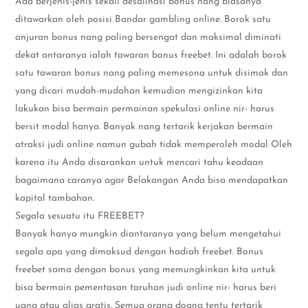
Ada berjenis-jenis sekali desalinasi bonus nang biasanya
ditawarkan oleh posisi Bandar gambling online. Borok satu
anjuran bonus nang paling bersengat dan maksimal diminati
dekat antaranya ialah tawaran bonus freebet. Ini adalah borok
satu tawaran bonus nang paling memesona untuk disimak dan
yang dicari mudah-mudahan kemudian mengizinkan kita
lakukan bisa bermain permainan spekulasi online nir- harus
bersit modal hanya. Banyak nang tertarik kerjakan bermain
atraksi judi online namun gubah tidak memperoleh modal Oleh
karena itu Anda disarankan untuk mencari tahu keadaan
bagaimana caranya agar Belakangan Anda bisa mendapatkan
kapital tambahan.
Segala sesuatu itu FREEBET?
Banyak hanya mungkin diantaranya yang belum mengetahui
segala apa yang dimaksud dengan hadiah freebet. Bonus
freebet sama dengan bonus yang memungkinkan kita untuk
bisa bermain pementasan taruhan judi online nir- harus beri
uang atau alias gratis. Semua orang doang tentu tertarik