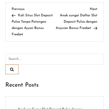
P
Previous
Next
Previous
Next
Post
Post
Kali Situs Slot Deposit
Anak sungai Daftar Slot
o
Pulsa Tanpa Potongan
Deposit Pulsa dengan
dengan Ajuan Bonus
Anjuran Bonus Freebet
s
Freebet
t
n
Search
a
for:
v
i
Recent Posts
g
a