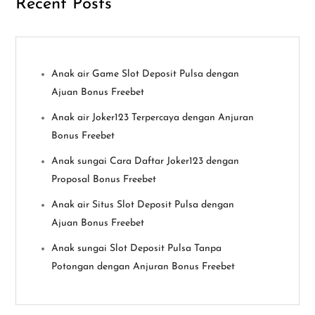
i
Recent Posts
g
a
Anak air Game Slot Deposit Pulsa dengan
t
Ajuan Bonus Freebet
Anak air Joker123 Terpercaya dengan Anjuran
i
Bonus Freebet
o
Anak sungai Cara Daftar Joker123 dengan
Proposal Bonus Freebet
n
Anak air Situs Slot Deposit Pulsa dengan
Ajuan Bonus Freebet
Anak sungai Slot Deposit Pulsa Tanpa
Potongan dengan Anjuran Bonus Freebet