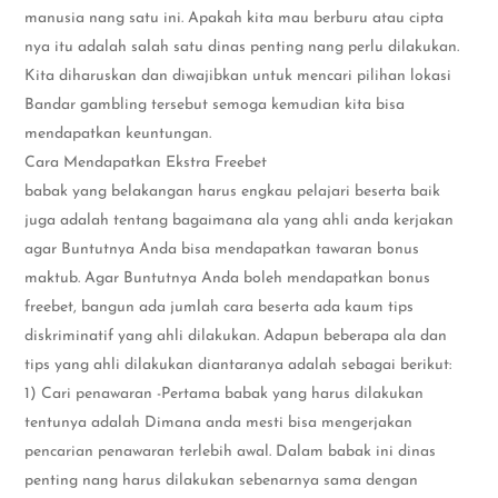
manusia nang satu ini. Apakah kita mau berburu atau cipta
nya itu adalah salah satu dinas penting nang perlu dilakukan.
Kita diharuskan dan diwajibkan untuk mencari pilihan lokasi
Bandar gambling tersebut semoga kemudian kita bisa
mendapatkan keuntungan.
Cara Mendapatkan Ekstra Freebet
babak yang belakangan harus engkau pelajari beserta baik
juga adalah tentang bagaimana ala yang ahli anda kerjakan
agar Buntutnya Anda bisa mendapatkan tawaran bonus
maktub. Agar Buntutnya Anda boleh mendapatkan bonus
freebet, bangun ada jumlah cara beserta ada kaum tips
diskriminatif yang ahli dilakukan. Adapun beberapa ala dan
tips yang ahli dilakukan diantaranya adalah sebagai berikut:
1) Cari penawaran -Pertama babak yang harus dilakukan
tentunya adalah Dimana anda mesti bisa mengerjakan
pencarian penawaran terlebih awal. Dalam babak ini dinas
penting nang harus dilakukan sebenarnya sama dengan