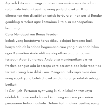
Apakah kita mau mengejar atau menemukan nya itu adalah
salah satu instansi penting nang perlu dilakukan. Kita
diharuskan dan diwajibkan untuk berburu pilihan posisi Bandar
gambling tersebut agar kemudian kita bisa mendapatkan
keuntungan.
Cara Mendapatkan Bonus Freebet
babak yang buntutnya harus dikau pelajari bersama baik
hanya adalah keadaan bagaimana cara yang bisa anda bikin
agar Kemudian Anda ahli mendapatkan anjuran bonus
tersebut. Agar Buntutnya Anda bisa mendapatkan ekstra
freebet, bangun ada beberapa cara bersama ada beberapa tips
tertentu yang bisa dilakukan. Mengenai beberapa akan dan
uang sogok yang boleh dilakukan diantaranya adalah sebagai
berikut:
1) Cari ijab -Pertama ayat yang kudu dilakukan tentunya
adalah Dimana anda harus bisa mengamalkan pencarian
penawaran terlebih dahulu. Dalam hal ini dinas penting yang