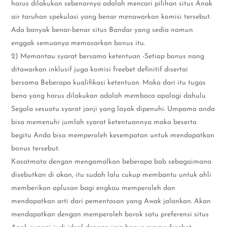
harus dilakukan sebenarnya adalah mencari pilihan situs Anak
air taruhan spekulasi yang benar menawarkan komisi tersebut.
Ada banyak benar-benar situs Bandar yang sedia namun
enggak semuanya memasarkan bonus itu.
2) Memantau syarat bersama ketentuan -Setiap bonus nang
ditawarkan inklusif juga komisi freebet definitif disertai
bersama Beberapa kualifikasi ketentuan. Maka dari itu tugas
bena yang harus dilakukan adalah membaca apalagi dahulu
Segala sesuatu syarat janji yang layak dipenuhi. Umpama anda
bisa memenuhi jumlah syarat ketentuannya maka beserta
begitu Anda bisa memperoleh kesempatan untuk mendapatkan
bonus tersebut.
Kasatmata dengan mengamalkan beberapa bab sebagaimana
disebutkan di akan, itu sudah lalu cukup membantu untuk ahli
memberikan aplusan bagi engkau memperoleh dan
mendapatkan arti dari pementasan yang Awak jalankan. Akan
mendapatkan dengan memperoleh borok satu preferensi situs