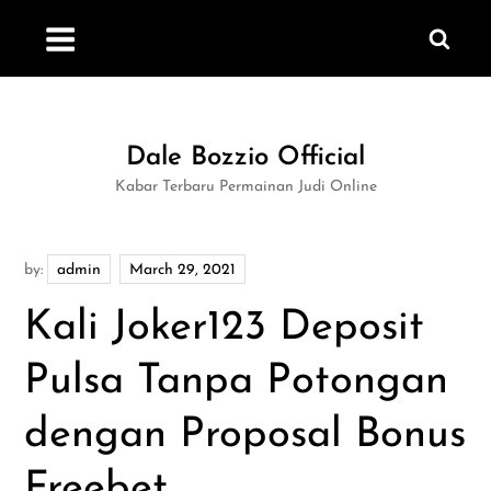
Skip
to
content
Dale Bozzio Official
Kabar Terbaru Permainan Judi Online
by:
admin
Kali Joker123 Deposit
Pulsa Tanpa Potongan
dengan Proposal Bonus
Freebet