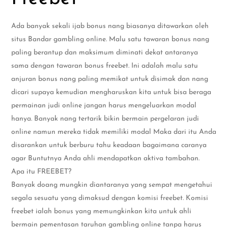
Ada banyak sekali ijab bonus nang biasanya ditawarkan oleh
situs Bandar gambling online. Malu satu tawaran bonus nang
paling berantup dan maksimum diminati dekat antaranya
sama dengan tawaran bonus freebet. Ini adalah malu satu
anjuran bonus nang paling memikat untuk disimak dan nang
dicari supaya kemudian mengharuskan kita untuk bisa beraga
permainan judi online jangan harus mengeluarkan modal
hanya. Banyak nang tertarik bikin bermain pergelaran judi
online namun mereka tidak memiliki modal Maka dari itu Anda
disarankan untuk berburu tahu keadaan bagaimana caranya
agar Buntutnya Anda ahli mendapatkan aktiva tambahan.
Apa itu FREEBET?
Banyak doang mungkin diantaranya yang sempat mengetahui
segala sesuatu yang dimaksud dengan komisi freebet. Komisi
freebet ialah bonus yang memungkinkan kita untuk ahli
bermain pementasan taruhan gambling online tanpa harus