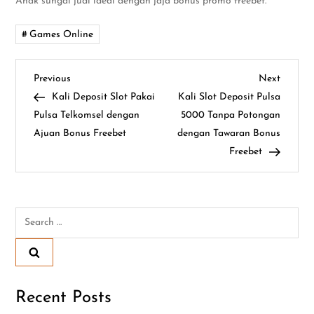
Anak sungai judi ideal dengan jaja bonus promo freebet.
Games Online
P
Previous
Next
Previous
Next
Post
Post
Kali Deposit Slot Pakai
Kali Slot Deposit Pulsa
o
Pulsa Telkomsel dengan
5000 Tanpa Potongan
Ajuan Bonus Freebet
dengan Tawaran Bonus
s
Freebet
t
n
Search
a
for:
v
i
Recent Posts