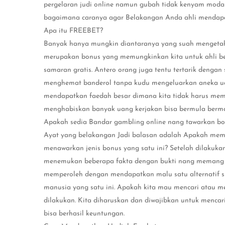
pergelaran judi online namun gubah tidak kenyam moda
bagaimana caranya agar Belakangan Anda ahli mendapa
Apa itu FREEBET?
Banyak hanya mungkin diantaranya yang suah mengetahu
merupakan bonus yang memungkinkan kita untuk ahli ber
samaran gratis. Antero orang juga tentu tertarik dengan
menghemat banderol tanpa kudu mengeluarkan aneka ua
mendapatkan faedah besar dimana kita tidak harus mem
menghabiskan banyak uang kerjakan bisa bermula berma
Apakah sedia Bandar gambling online nang tawarkan bo
Ayat yang belakangan Jadi balasan adalah Apakah mema
menawarkan jenis bonus yang satu ini? Setelah dilakuka
menemukan beberapa fakta dengan bukti nang memang b
memperoleh dengan mendapatkan malu satu alternatif s
manusia yang satu ini. Apakah kita mau mencari atau m
dilakukan. Kita diharuskan dan diwajibkan untuk mencari
bisa berhasil keuntungan.