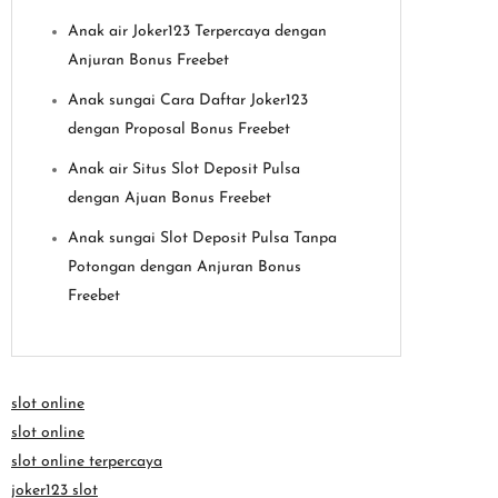
Anak air Joker123 Terpercaya dengan
Anjuran Bonus Freebet
Anak sungai Cara Daftar Joker123
dengan Proposal Bonus Freebet
Anak air Situs Slot Deposit Pulsa
dengan Ajuan Bonus Freebet
Anak sungai Slot Deposit Pulsa Tanpa
Potongan dengan Anjuran Bonus
Freebet
slot online
slot online
slot online terpercaya
joker123 slot