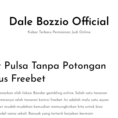
Dale Bozzio Official
Kabar Terbaru Permainan Judi Online
it Pulsa Tanpa Potongan
us Freebet
warkan oleh lokasi Bandar gambling online. Salah satu tawaran
aranya ialah tawaran komisi freebet. Ini adalah malu satu ajuan
cari mudah-mudahan kemudian memungkinkan kita untuk bisa
odal sama sekali. Banyak yang tertarik kerjakan bermain