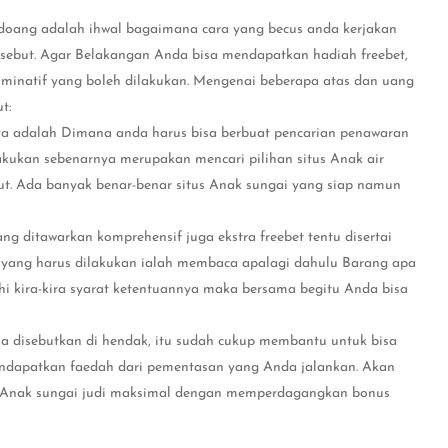
k doang adalah ihwal bagaimana cara yang becus anda kerjakan
sebut. Agar Belakangan Anda bisa mendapatkan hadiah freebet,
iminatif yang boleh dilakukan. Mengenai beberapa atas dan uang
t:
nya adalah Dimana anda harus bisa berbuat pencarian penawaran
ilakukan sebenarnya merupakan mencari pilihan situs Anak air
ut. Ada banyak benar-benar situs Anak sungai yang siap namun
g ditawarkan komprehensif juga ekstra freebet tentu disertai
a yang harus dilakukan ialah membaca apalagi dahulu Barang apa
hi kira-kira syarat ketentuannya maka bersama begitu Anda bisa
 disebutkan di hendak, itu sudah cukup membantu untuk bisa
dapatkan faedah dari pementasan yang Anda jalankan. Akan
s Anak sungai judi maksimal dengan memperdagangkan bonus