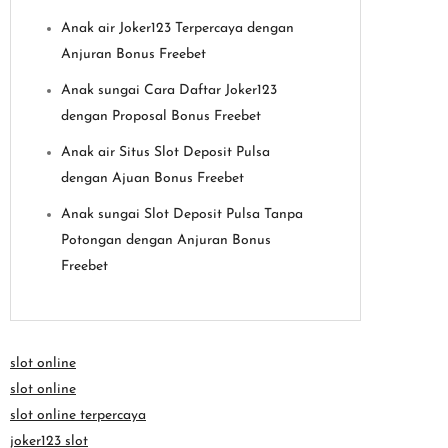
Anak air Joker123 Terpercaya dengan
Anjuran Bonus Freebet
Anak sungai Cara Daftar Joker123
dengan Proposal Bonus Freebet
Anak air Situs Slot Deposit Pulsa
dengan Ajuan Bonus Freebet
Anak sungai Slot Deposit Pulsa Tanpa
Potongan dengan Anjuran Bonus
Freebet
slot online
slot online
slot online terpercaya
joker123 slot