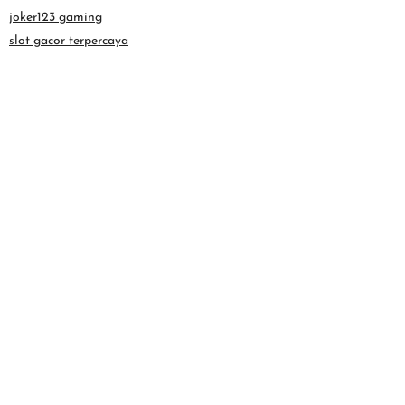
joker123 gaming
slot gacor terpercaya