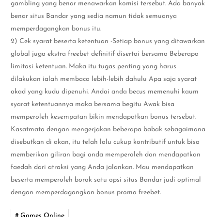
gambling yang benar menawarkan komisi tersebut. Ada banyak
benar situs Bandar yang sedia namun tidak semuanya
memperdagangkan bonus itu.
2) Cek syarat beserta ketentuan -Setiap bonus yang ditawarkan
global juga ekstra freebet definitif disertai bersama Beberapa
limitasi ketentuan. Maka itu tugas penting yang harus
dilakukan ialah membaca lebih-lebih dahulu Apa saja syarat
akad yang kudu dipenuhi. Andai anda becus memenuhi kaum
syarat ketentuannya maka bersama begitu Awak bisa
memperoleh kesempatan bikin mendapatkan bonus tersebut.
Kasatmata dengan mengerjakan beberapa babak sebagaimana
disebutkan di akan, itu telah lalu cukup kontributif untuk bisa
memberikan giliran bagi anda memperoleh dan mendapatkan
faedah dari atraksi yang Anda jalankan. Mau mendapatkan
beserta memperoleh borok satu opsi situs Bandar judi optimal
dengan memperdagangkan bonus promo freebet.
Games Online