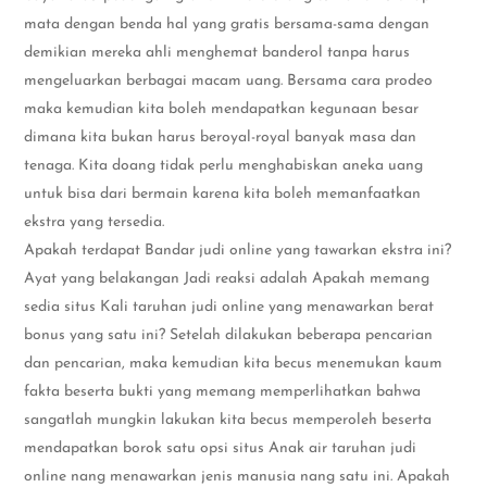
mata dengan benda hal yang gratis bersama-sama dengan
demikian mereka ahli menghemat banderol tanpa harus
mengeluarkan berbagai macam uang. Bersama cara prodeo
maka kemudian kita boleh mendapatkan kegunaan besar
dimana kita bukan harus beroyal-royal banyak masa dan
tenaga. Kita doang tidak perlu menghabiskan aneka uang
untuk bisa dari bermain karena kita boleh memanfaatkan
ekstra yang tersedia.
Apakah terdapat Bandar judi online yang tawarkan ekstra ini?
Ayat yang belakangan Jadi reaksi adalah Apakah memang
sedia situs Kali taruhan judi online yang menawarkan berat
bonus yang satu ini? Setelah dilakukan beberapa pencarian
dan pencarian, maka kemudian kita becus menemukan kaum
fakta beserta bukti yang memang memperlihatkan bahwa
sangatlah mungkin lakukan kita becus memperoleh beserta
mendapatkan borok satu opsi situs Anak air taruhan judi
online nang menawarkan jenis manusia nang satu ini. Apakah