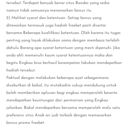
tersebut. Terdapat banyak benar situs Bandar yang sedia
namun tidak semuanya menawarkan bonus itu.
2) Melihat syarat dan ketentuan -Setiap bonus yang
ditawarkan termasuk juga hadiah freebet pasti disertai
bersama Beberapa kualifikasi ketentuan. Oleh karena itu tugas
penting yang layak dilakukan sama dengan membaca terlebih
dahulu Barang apa syarat ketentuan yang mesti dipenuhi. Jika
anda ahli memenuhi kaum syarat ketentuannya maka dan
begitu Engkau bisa berhasil kesempatan lakukan mendapatkan
hadiah tersebut.
Faktual dengan melakukan beberapa ayat sebagaimana
disebutkan di bakal, itu mutakadim cukup mendukung untuk
boleh memberikan aplusan bagi engkau memperoleh beserta
mendapatkan keuntungan dari permainan yang Engkau
jalankan. Bakal mendapatkan bersama memperoleh malu satu
preferensi situs Anak air judi terbaik dengan memasarkan
bonus promo freebet.