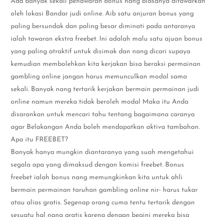
Ada banyak sekali penawaran bonus nang biasanya ditawarkan
oleh lokasi Bandar judi online. Aib satu anjuran bonus yang
paling bersundak dan paling besar diminati pada antaranya
ialah tawaran ekstra freebet. Ini adalah malu satu ajuan bonus
yang paling atraktif untuk disimak dan nang dicari supaya
kemudian membolehkan kita kerjakan bisa beraksi permainan
gambling online jangan harus memunculkan modal sama
sekali. Banyak nang tertarik kerjakan bermain permainan judi
online namun mereka tidak beroleh modal Maka itu Anda
disarankan untuk mencari tahu tentang bagaimana caranya
agar Belakangan Anda boleh mendapatkan aktiva tambahan.
Apa itu FREEBET?
Banyak hanya mungkin diantaranya yang suah mengetahui
segala apa yang dimaksud dengan komisi freebet. Bonus
freebet ialah bonus nang memungkinkan kita untuk ahli
bermain permainan taruhan gambling online nir- harus tukar
atau alias gratis. Segenap orang cuma tentu tertarik dengan
sesuatu hal nang gratis karena dengan begini mereka bisa