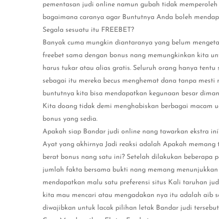
pementasan judi online namun gubah tidak memperoleh 
bagaimana caranya agar Buntutnya Anda boleh mendapa
Segala sesuatu itu FREEBET?
Banyak cuma mungkin diantaranya yang belum mengetah
freebet sama dengan bonus nang memungkinkan kita untu
harus tukar atau alias gratis. Seluruh orang hanya ten
sebagai itu mereka becus menghemat dana tanpa mesti
buntutnya kita bisa mendapatkan kegunaan besar diman
Kita doang tidak demi menghabiskan berbagai macam ua
bonus yang sedia.
Apakah siap Bandar judi online nang tawarkan ekstra ini
Ayat yang akhirnya Jadi reaksi adalah Apakah memang t
berat bonus nang satu ini? Setelah dilakukan beberapa 
jumlah fakta bersama bukti nang memang menunjukkan 
mendapatkan malu satu preferensi situs Kali taruhan ju
kita mau mencari atau mengadakan nya itu adalah aib sa
diwajibkan untuk lacak pilihan letak Bandar judi terse