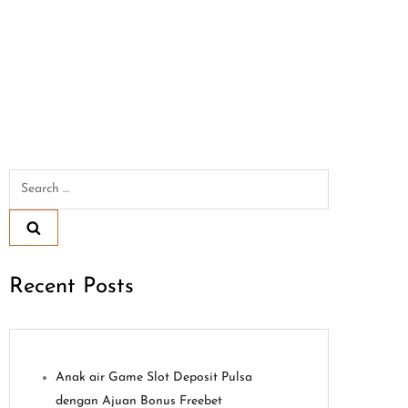
Search
for:
Recent Posts
Anak air Game Slot Deposit Pulsa
dengan Ajuan Bonus Freebet