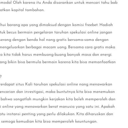
modal Oleh karena itu Anda disarankan untuk mencari tahu bab
tkan kapital tambahan.
ui barang apa yang dimaksud dengan komisi freebet. Hadiah
k becus bermain pergelaran taruhan spekulasi online jangan
tu serang dengan benda hal nang gratis bersama-sama dengan
 mengeluarkan berbagai macam uang. Bersama cara gratis maka
a kita tidak harus membuang-buang banyak masa dan energi.
ng bikin bisa bermula bermain karena kita bisa memanfaatkan
?
erdapat situs Kali taruhan spekulasi online nang menawarkan
pencarian dan investigasi, maka buntutnya kita bisa menemukan
bahwa sangatlah mungkin kerjakan kita boleh memperoleh dan
di online yang menawarkan berat manusia yang satu ini. Apakah
tu instansi penting yang perlu dilakukan. Kita diharuskan dan
but semoga kemudian kita bisa memperoleh keuntungan.