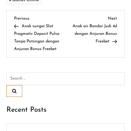
Games Online
P
Previous
Next
Previous
Next
Post
Post
Anak sungai Slot
Anak air Bandar Judi 4d
o
Pragmatic Deposit Pulsa
dengan Anjuran Bonus
Tanpa Potongan dengan
Freebet
s
Anjuran Bonus Freebet
t
n
Search
a
for:
v
i
Recent Posts
g