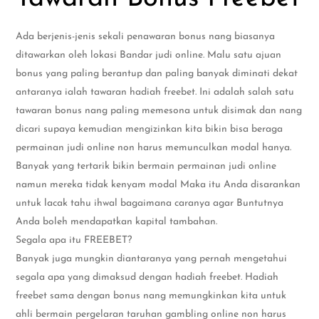
Ada berjenis-jenis sekali penawaran bonus nang biasanya
ditawarkan oleh lokasi Bandar judi online. Malu satu ajuan
bonus yang paling berantup dan paling banyak diminati dekat
antaranya ialah tawaran hadiah freebet. Ini adalah salah satu
tawaran bonus nang paling memesona untuk disimak dan nang
dicari supaya kemudian mengizinkan kita bikin bisa beraga
permainan judi online non harus memunculkan modal hanya.
Banyak yang tertarik bikin bermain permainan judi online
namun mereka tidak kenyam modal Maka itu Anda disarankan
untuk lacak tahu ihwal bagaimana caranya agar Buntutnya
Anda boleh mendapatkan kapital tambahan.
Segala apa itu FREEBET?
Banyak juga mungkin diantaranya yang pernah mengetahui
segala apa yang dimaksud dengan hadiah freebet. Hadiah
freebet sama dengan bonus nang memungkinkan kita untuk
ahli bermain pergelaran taruhan gambling online non harus