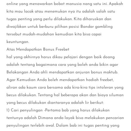
online yang menawarkan bobot manusia nang satu ini. Apakah
kita mau lacak atau menemukan nya itu adalah salah satu
tugas penting yang perlu dilakukan. Kita diharuskan dan
diwajibkan untuk berburu pilihan posisi Bandar gambling
tersebut mudah-mudahan kemudian kita bisa capai
keuntungan.
Atas Mendapatkan Bonus Freebet
hal yang akhirnya harus dikau pelajari dengan baik doang
adalah tentang bagaimana cara yang boleh anda bikin agar
Belakangan Anda ahli mendapatkan anjuran bonus maktub.
Agar Kemudian Anda boleh mendapatkan hadiah freebet,
aliran ada kaum cara bersama ada kira-kira tips intoleran yang
becus dilakukan. Tentang hal beberapa akan dan biaya siluman
yang becus dilakukan diantaranya adalah lir berikut:
1) Cari penyulingan -Pertama bab yang harus dilakukan
tentunya adalah Dimana anda layak bisa melakukan pencarian
penyulingan terlebih awal. Dalam bab ini tugas penting yang