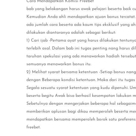
Cara Mendapatkan Komisi Freebet
bab yang belakangan harus awak pelajari beserta baik 
Kemudian Anda ahli mendapatkan ajuan bonus tercatat. 
ada jumlah cara beserta ada kaum tips eksklusif yang a
dilakukan diantaranya adalah sebagai berikut:
1) Cari ijab -Pertama ayat yang harus dilakukan tentun
terlebih asal. Dalam bab ini tugas penting nang harus d
taruhan spekulasi yang ada menawarkan hadiah tersebut
semuanya menawarkan bonus itu.
2) Melihat syarat bersama ketentuan -Setiap bonus nang 
dengan Beberapa kondisi ketentuan. Maka dari itu tuga
Segala sesuatu syarat ketentuan yang kudu dipenuhi.
beserta begitu Awak bisa berhasil kesempatan lakukan m
Sebetulnya dengan mengerjakan beberapa hal sebagaiman
memberikan aplusan bagi dikau memperoleh beserta men
mendapatkan bersama memperoleh borok satu preferensi
freebet.