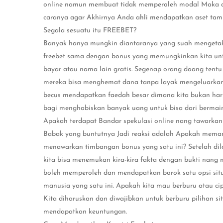
online namun membuat tidak memperoleh modal Maka da
caranya agar Akhirnya Anda ahli mendapatkan aset tam
Segala sesuatu itu FREEBET?
Banyak hanya mungkin diantaranya yang suah mengetahu
freebet sama dengan bonus yang memungkinkan kita unt
bayar atau nama lain gratis. Segenap orang doang tentu 
mereka bisa menghemat dana tanpa layak mengeluarka
becus mendapatkan faedah besar dimana kita bukan ha
bagi menghabiskan banyak uang untuk bisa dari bermain
Apakah terdapat Bandar spekulasi online nang tawarkan 
Babak yang buntutnya Jadi reaksi adalah Apakah memang
menawarkan timbangan bonus yang satu ini? Setelah dil
kita bisa menemukan kira-kira fakta dengan bukti nan
boleh memperoleh dan mendapatkan borok satu opsi sit
manusia yang satu ini. Apakah kita mau berburu atau cip
Kita diharuskan dan diwajibkan untuk berburu pilihan si
mendapatkan keuntungan.