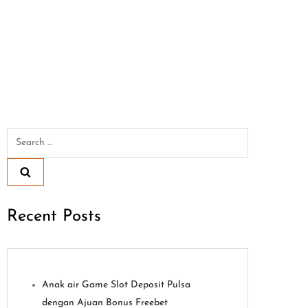
Search
for:
Recent Posts
Anak air Game Slot Deposit Pulsa
dengan Ajuan Bonus Freebet