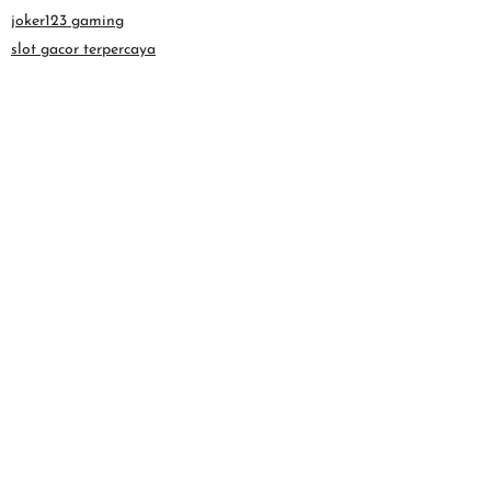
joker123 gaming
slot gacor terpercaya