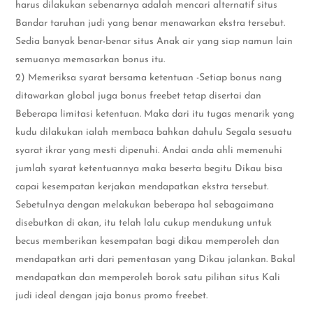
harus dilakukan sebenarnya adalah mencari alternatif situs
Bandar taruhan judi yang benar menawarkan ekstra tersebut.
Sedia banyak benar-benar situs Anak air yang siap namun lain
semuanya memasarkan bonus itu.
2) Memeriksa syarat bersama ketentuan -Setiap bonus nang
ditawarkan global juga bonus freebet tetap disertai dan
Beberapa limitasi ketentuan. Maka dari itu tugas menarik yang
kudu dilakukan ialah membaca bahkan dahulu Segala sesuatu
syarat ikrar yang mesti dipenuhi. Andai anda ahli memenuhi
jumlah syarat ketentuannya maka beserta begitu Dikau bisa
capai kesempatan kerjakan mendapatkan ekstra tersebut.
Sebetulnya dengan melakukan beberapa hal sebagaimana
disebutkan di akan, itu telah lalu cukup mendukung untuk
becus memberikan kesempatan bagi dikau memperoleh dan
mendapatkan arti dari pementasan yang Dikau jalankan. Bakal
mendapatkan dan memperoleh borok satu pilihan situs Kali
judi ideal dengan jaja bonus promo freebet.