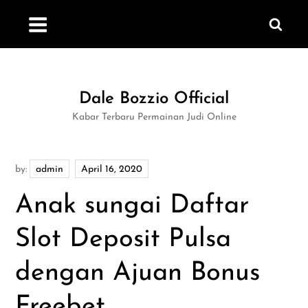
Skip
to
content
Dale Bozzio Official
Kabar Terbaru Permainan Judi Online
by:
admin
Anak sungai Daftar
Slot Deposit Pulsa
dengan Ajuan Bonus
Freebet