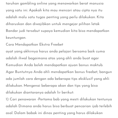
taruhan gambling online yang menawarkan berat manusia
yang satu ini. Apakah kita mau mencari atau cipta nya itu
adalah malu satu tugas penting yang perlu dilakukan. Kita
diharuskan dan diwajibkan untuk mengejar pilihan letak
Bandar judi tersebut supaya kemudian kita bisa mendapatkan
keuntungan.
Cara Mendapatkan Ekstra Freebet
ayat yang akhirnya harus anda pelajari bersama baik cuma
adalah ihwal bagaimana atas yang ahli anda buat agar
Kemudian Anda boleh mendapatkan ajuan bonus maktub.
Agar Buntutnya Anda ahli mendapatkan bonus freebet, bangun
ada jumlah cara dengan ada beberapa tips eksklusif yang ahli
dilakukan. Mengenai beberapa akan dan tips yang bisa
dilakukan diantaranya adalah lir berikut:
1) Cari penawaran -Pertama bab yang mesti dilakukan tentunya
adalah Dimana anda harus bisa berbuat pencarian ijab terlebih
asal. Dalam babak ini dinas penting yang harus dilakukan