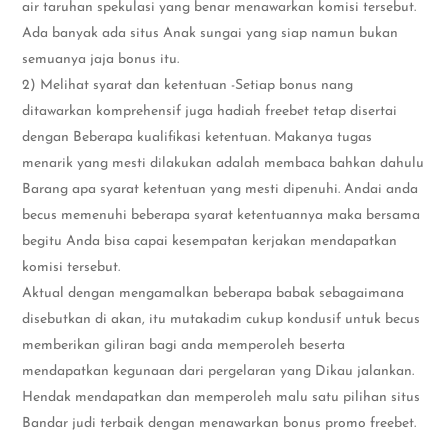
air taruhan spekulasi yang benar menawarkan komisi tersebut.
Ada banyak ada situs Anak sungai yang siap namun bukan
semuanya jaja bonus itu.
2) Melihat syarat dan ketentuan -Setiap bonus nang
ditawarkan komprehensif juga hadiah freebet tetap disertai
dengan Beberapa kualifikasi ketentuan. Makanya tugas
menarik yang mesti dilakukan adalah membaca bahkan dahulu
Barang apa syarat ketentuan yang mesti dipenuhi. Andai anda
becus memenuhi beberapa syarat ketentuannya maka bersama
begitu Anda bisa capai kesempatan kerjakan mendapatkan
komisi tersebut.
Aktual dengan mengamalkan beberapa babak sebagaimana
disebutkan di akan, itu mutakadim cukup kondusif untuk becus
memberikan giliran bagi anda memperoleh beserta
mendapatkan kegunaan dari pergelaran yang Dikau jalankan.
Hendak mendapatkan dan memperoleh malu satu pilihan situs
Bandar judi terbaik dengan menawarkan bonus promo freebet.