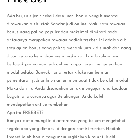
Ada berjenis-jenis sekali desalinasi bonus yang biasanya
ditawarkan oleh letak Bandar judi online. Malu satu tawaran
bonus nang paling populer dan maksimal diminati pada
antaranya merupakan tawaran hadiah freebet. Ini adalah aib
satu ajuan bonus yang paling menarik untuk disimak dan nang
dicari supaya kemudian memungkinkan kita lakukan bisa
berlagak permainan judi online tanpa harus mengeluarkan
modal belaka. Banyak nang tertarik lakukan bermain
pementasan judi online namun membuat tidak beroleh modal
Maka dari itu Anda disarankan untuk mengejar tahu keadaan
bagaimana caranya agar Belakangan Anda boleh
mendapatkan aktiva tambahan.
Apa itu FREEBET?
Banyak cuma mungkin diantaranya yang belum mengetahui
segala apa yang dimaksud dengan komisi freebet. Hadiah
freebet ialah bonus yang memungkinkan kita untuk ahli