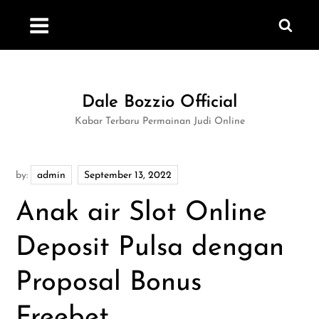
Skip
to
content
Dale Bozzio Official
Kabar Terbaru Permainan Judi Online
by:
admin
Anak air Slot Online
Deposit Pulsa dengan
Proposal Bonus
Freebet