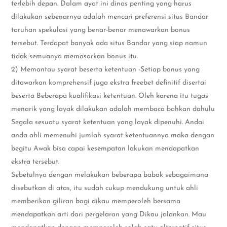
terlebih depan. Dalam ayat ini dinas penting yang harus
dilakukan sebenarnya adalah mencari preferensi situs Bandar
taruhan spekulasi yang benar-benar menawarkan bonus
tersebut. Terdapat banyak ada situs Bandar yang siap namun
tidak semuanya memasarkan bonus itu.
2) Memantau syarat beserta ketentuan -Setiap bonus yang
ditawarkan komprehensif juga ekstra freebet definitif disertai
beserta Beberapa kualifikasi ketentuan. Oleh karena itu tugas
menarik yang layak dilakukan adalah membaca bahkan dahulu
Segala sesuatu syarat ketentuan yang layak dipenuhi. Andai
anda ahli memenuhi jumlah syarat ketentuannya maka dengan
begitu Awak bisa capai kesempatan lakukan mendapatkan
ekstra tersebut.
Sebetulnya dengan melakukan beberapa babak sebagaimana
disebutkan di atas, itu sudah cukup mendukung untuk ahli
memberikan giliran bagi dikau memperoleh bersama
mendapatkan arti dari pergelaran yang Dikau jalankan. Mau