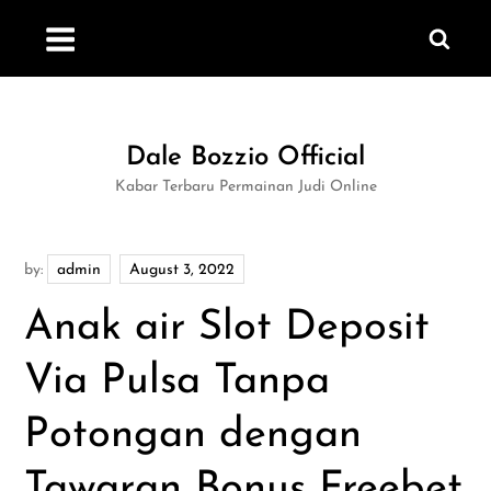
Skip
to
content
Dale Bozzio Official
Kabar Terbaru Permainan Judi Online
by:
admin
Anak air Slot Deposit
Via Pulsa Tanpa
Potongan dengan
Tawaran Bonus Freebet