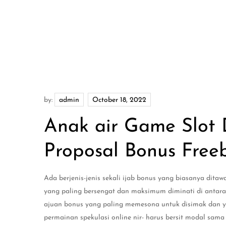
Skip
to
content
by:
admin
Anak air Game Slot 
Proposal Bonus Free
Ada berjenis-jenis sekali ijab bonus yang biasanya dita
yang paling bersengat dan maksimum diminati di antara
ajuan bonus yang paling memesona untuk disimak dan y
permainan spekulasi online nir- harus bersit modal sama