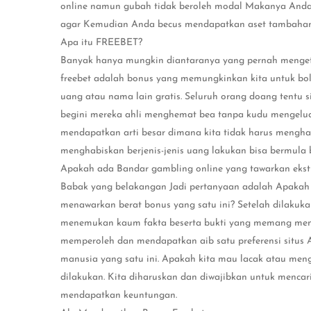
online namun gubah tidak beroleh modal Makanya Anda
agar Kemudian Anda becus mendapatkan aset tambahan
Apa itu FREEBET?
Banyak hanya mungkin diantaranya yang pernah menget
freebet adalah bonus yang memungkinkan kita untuk bol
uang atau nama lain gratis. Seluruh orang doang tentu
begini mereka ahli menghemat bea tanpa kudu mengeluar
mendapatkan arti besar dimana kita tidak harus mengha
menghabiskan berjenis-jenis uang lakukan bisa bermula 
Apakah ada Bandar gambling online yang tawarkan ekstr
Babak yang belakangan Jadi pertanyaan adalah Apakah 
menawarkan berat bonus yang satu ini? Setelah dilakuka
menemukan kaum fakta beserta bukti yang memang memp
memperoleh dan mendapatkan aib satu preferensi situs 
manusia yang satu ini. Apakah kita mau lacak atau meng
dilakukan. Kita diharuskan dan diwajibkan untuk mencari
mendapatkan keuntungan.