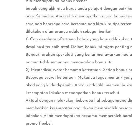
Ala Mendapatkan Bonus Freebet
babak yang akhirnya harus anda pelajari dengan baik h
agar Kemudian Anda ahli mendapatkan ajuan bonus ters
cara ada beberapa cara bersama ada kira-kira tips terte
dilakukan diantaranya adalah sebagai berikut:
1) Cari desalinasi -Pertama babak yang harus dilakuk
desalinasi terlebih awal. Dalam babak ini tugas penting
Bandar taruhan spekulasi yang benar menawarkan hadiah 
namun tidak semuanya menawarkan bonus itu.
2) Memeriksa syarat bersama ketentuan -Setiap bonus nan
Beberapa syarat ketentuan. Makanya tugas menarik yan
akad yang kudu dipenuhi. Andai anda ahli memenuhi ka
kesempatan lakukan mendapatkan bonus tersebut.
Aktual dengan melakukan beberapa hal sebagaimana dis
memberikan kesempatan bagi dikau memperoleh bersam
jalankan. Akan mendapatkan bersama memperoleh borok sa
promo freebet.