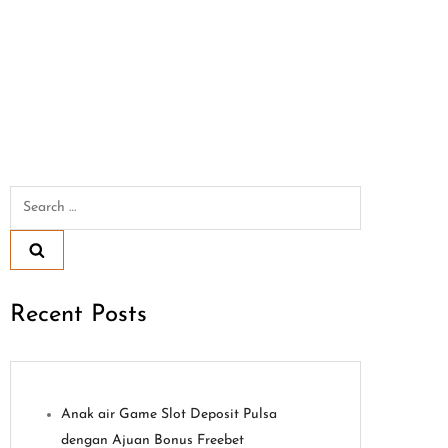
Search
for:
Recent Posts
Anak air Game Slot Deposit Pulsa
dengan Ajuan Bonus Freebet