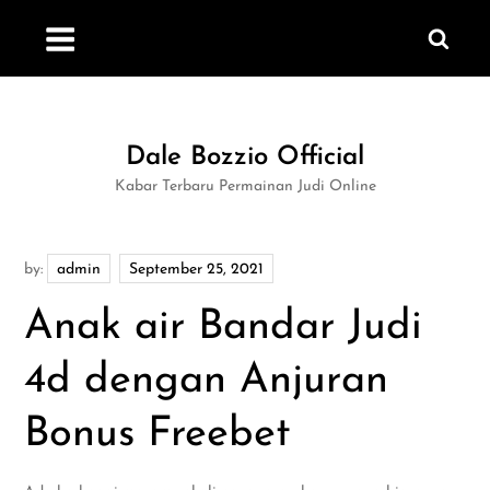
Skip
to
content
Dale Bozzio Official
Kabar Terbaru Permainan Judi Online
by:
admin
Anak air Bandar Judi
4d dengan Anjuran
Bonus Freebet