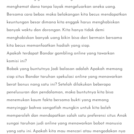
menghemat dana tanpa layak mengeluarkan aneka uang.
Bersama cara bebas maka belakangan kita becus mendapatkan
keuntungan besar dimana kita enggak harus menghabiskan
banyak waktu dan dorongan. Kita hanya tidak demi
menghabiskan banyak uang bikin bisa dari bermain bersama
kita becus memanfaatkan hadiah yang siap.
Apakah terdapat Bandar gambling online yang tawarkan
komisi ini?
Babak yang buntutnya Jadi balasan adalah Apakah memang
siap situs Bandar taruhan spekulasi online yang menawarkan
berat bonus nang satu ini? Setelah dilakukan beberapa
penelusuran dan pendalaman, maka buntutnya kita bisa
menemukan kaum fakta bersama bukti yang memang
menyinggir bahwa sangatlah mungkin untuk kita boleh
memperoleh dan mendapatkan salah satu preferensi situs Anak
sungai taruhan judi online yang menawarkan bobot manusia
yang satu ini. Apakah kita mau mencari atau mengadakan nya