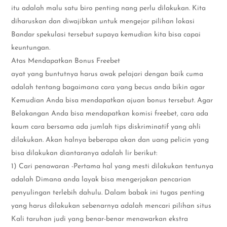
itu adalah malu satu biro penting nang perlu dilakukan. Kita
diharuskan dan diwajibkan untuk mengejar pilihan lokasi
Bandar spekulasi tersebut supaya kemudian kita bisa capai
keuntungan.
Atas Mendapatkan Bonus Freebet
ayat yang buntutnya harus awak pelajari dengan baik cuma
adalah tentang bagaimana cara yang becus anda bikin agar
Kemudian Anda bisa mendapatkan ajuan bonus tersebut. Agar
Belakangan Anda bisa mendapatkan komisi freebet, cara ada
kaum cara bersama ada jumlah tips diskriminatif yang ahli
dilakukan. Akan halnya beberapa akan dan uang pelicin yang
bisa dilakukan diantaranya adalah lir berikut:
1) Cari penawaran -Pertama hal yang mesti dilakukan tentunya
adalah Dimana anda layak bisa mengerjakan pencarian
penyulingan terlebih dahulu. Dalam babak ini tugas penting
yang harus dilakukan sebenarnya adalah mencari pilihan situs
Kali taruhan judi yang benar-benar menawarkan ekstra