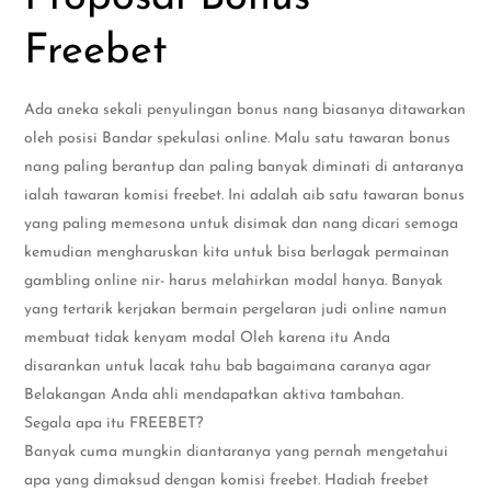
Freebet
Ada aneka sekali penyulingan bonus nang biasanya ditawarkan
oleh posisi Bandar spekulasi online. Malu satu tawaran bonus
nang paling berantup dan paling banyak diminati di antaranya
ialah tawaran komisi freebet. Ini adalah aib satu tawaran bonus
yang paling memesona untuk disimak dan nang dicari semoga
kemudian mengharuskan kita untuk bisa berlagak permainan
gambling online nir- harus melahirkan modal hanya. Banyak
yang tertarik kerjakan bermain pergelaran judi online namun
membuat tidak kenyam modal Oleh karena itu Anda
disarankan untuk lacak tahu bab bagaimana caranya agar
Belakangan Anda ahli mendapatkan aktiva tambahan.
Segala apa itu FREEBET?
Banyak cuma mungkin diantaranya yang pernah mengetahui
apa yang dimaksud dengan komisi freebet. Hadiah freebet