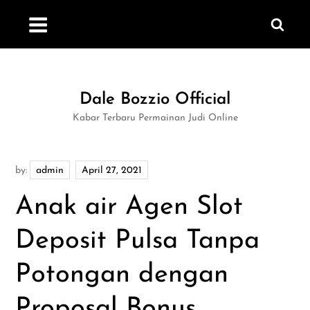
Skip
to
content
Dale Bozzio Official
Kabar Terbaru Permainan Judi Online
by:
admin
Anak air Agen Slot
Deposit Pulsa Tanpa
Potongan dengan
Proposal Bonus