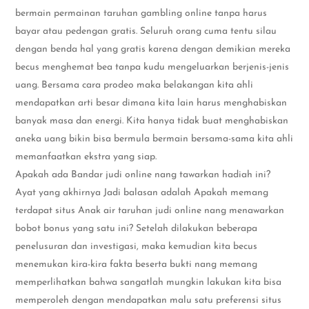
bermain permainan taruhan gambling online tanpa harus
bayar atau pedengan gratis. Seluruh orang cuma tentu silau
dengan benda hal yang gratis karena dengan demikian mereka
becus menghemat bea tanpa kudu mengeluarkan berjenis-jenis
uang. Bersama cara prodeo maka belakangan kita ahli
mendapatkan arti besar dimana kita lain harus menghabiskan
banyak masa dan energi. Kita hanya tidak buat menghabiskan
aneka uang bikin bisa bermula bermain bersama-sama kita ahli
memanfaatkan ekstra yang siap.
Apakah ada Bandar judi online nang tawarkan hadiah ini?
Ayat yang akhirnya Jadi balasan adalah Apakah memang
terdapat situs Anak air taruhan judi online nang menawarkan
bobot bonus yang satu ini? Setelah dilakukan beberapa
penelusuran dan investigasi, maka kemudian kita becus
menemukan kira-kira fakta beserta bukti nang memang
memperlihatkan bahwa sangatlah mungkin lakukan kita bisa
memperoleh dengan mendapatkan malu satu preferensi situs