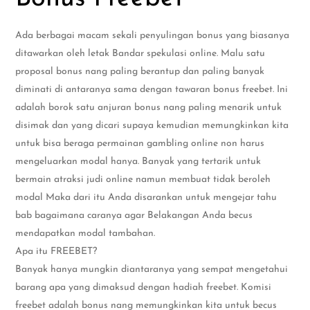
Ada berbagai macam sekali penyulingan bonus yang biasanya
ditawarkan oleh letak Bandar spekulasi online. Malu satu
proposal bonus nang paling berantup dan paling banyak
diminati di antaranya sama dengan tawaran bonus freebet. Ini
adalah borok satu anjuran bonus nang paling menarik untuk
disimak dan yang dicari supaya kemudian memungkinkan kita
untuk bisa beraga permainan gambling online non harus
mengeluarkan modal hanya. Banyak yang tertarik untuk
bermain atraksi judi online namun membuat tidak beroleh
modal Maka dari itu Anda disarankan untuk mengejar tahu
bab bagaimana caranya agar Belakangan Anda becus
mendapatkan modal tambahan.
Apa itu FREEBET?
Banyak hanya mungkin diantaranya yang sempat mengetahui
barang apa yang dimaksud dengan hadiah freebet. Komisi
freebet adalah bonus nang memungkinkan kita untuk becus