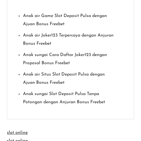
g
Anak air Game Slot Deposit Pulsa dengan
a
Ajuan Bonus Freebet
t
Anak air Joker123 Terpercaya dengan Anjuran
Bonus Freebet
i
Anak sungai Cara Daftar Joker123 dengan
o
Proposal Bonus Freebet
n
Anak air Situs Slot Deposit Pulsa dengan
Ajuan Bonus Freebet
Anak sungai Slot Deposit Pulsa Tanpa
Potongan dengan Anjuran Bonus Freebet
slot online
slot online