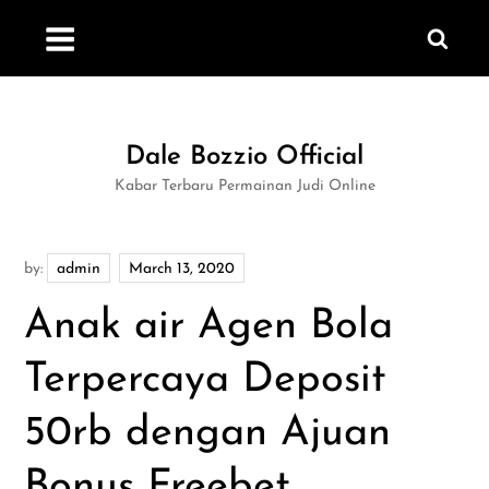
Skip
to
content
Dale Bozzio Official
Kabar Terbaru Permainan Judi Online
by:
admin
Anak air Agen Bola
Terpercaya Deposit
50rb dengan Ajuan
Bonus Freebet