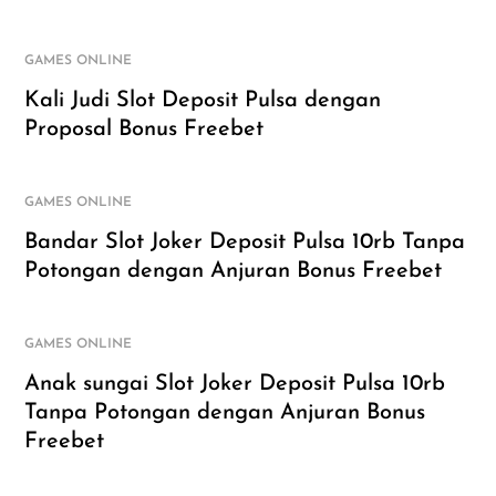
GAMES ONLINE
Kali Judi Slot Deposit Pulsa dengan
Proposal Bonus Freebet
GAMES ONLINE
Bandar Slot Joker Deposit Pulsa 10rb Tanpa
Potongan dengan Anjuran Bonus Freebet
GAMES ONLINE
Anak sungai Slot Joker Deposit Pulsa 10rb
Tanpa Potongan dengan Anjuran Bonus
Freebet