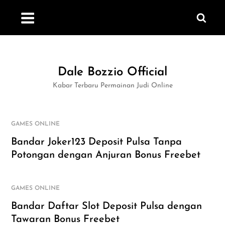
Skip
to
content
Dale Bozzio Official
Kabar Terbaru Permainan Judi Online
GAMES ONLINE
Bandar Joker123 Deposit Pulsa Tanpa
Potongan dengan Anjuran Bonus Freebet
GAMES ONLINE
Bandar Daftar Slot Deposit Pulsa dengan
Tawaran Bonus Freebet